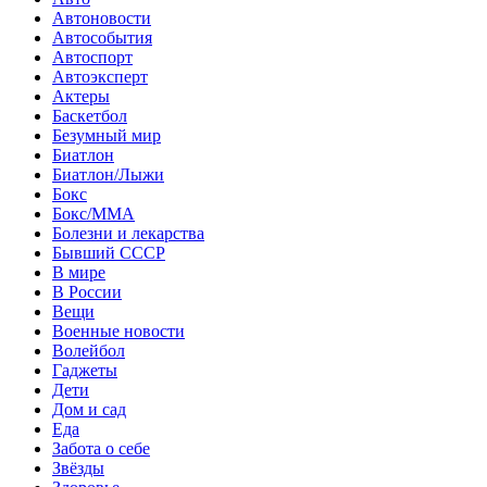
Автоновости
Автособытия
Автоспорт
Автоэксперт
Актеры
Баскетбол
Безумный мир
Биатлон
Биатлон/Лыжи
Бокс
Бокс/MMA
Болезни и лекарства
Бывший СССР
В мире
В России
Вещи
Военные новости
Волейбол
Гаджеты
Дети
Дом и сад
Еда
Забота о себе
Звёзды