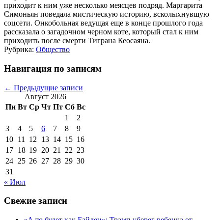
приходит к ним уже несколько меясцев подряд. Маргарита
Симоньян поведала мистическую историю, всколыхнувшую
соцсети. Онкобольная ведущая еще в конце прошлого года
рассказала о загадочном черном коте, который стал к ним
приходить после смерти Тиграна Кеосаяна.
Рубрика:
Общество
Навигация по записям
←
Предыдущие записи
Август 2026
Пн
Вт
Ср
Чт
Пт
Сб
Вс
1
2
3
4
5
6
7
8
9
10
11
12
13
14
15
16
17
18
19
20
21
22
23
24
25
26
27
28
29
30
31
« Июл
Свежие записи
«А то будет как Байден»: Трамп уберег ребенка от