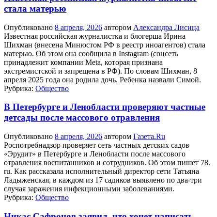
стала матерью
Опубликовано
8 апреля, 2026
автором
Александра Лисица
Известная российская журналистка и блогерша Ирина
Шихман (внесена Минюстом РФ в реестр иноагентов) стала
матерью. Об этом она сообщила в Instagram (соцсеть
принадлежит компании Meta, которая признана
экстремистской и запрещена в РФ). По словам Шихман, 8
апреля 2025 года она родила дочь. Ребенка назвали Симой.
Рубрика:
Общество
В Петербурге и Ленобласти проверяют частные
детсады после массового отравления
Опубликовано
8 апреля, 2026
автором
Газета.Ru
Роспотребнадзор проверяет сеть частных детских садов
«Эрудит» в Петербурге и Ленобласти после массового
отравления воспитанников и сотрудников. Об этом пишет 78.
ru. Как рассказала исполнительный директор сети Татьяна
Ладыженская, в каждом из 17 садиков выявлено по два-три
случая заражения инфекционными заболеваниями.
Рубрика:
Общество
Никас Сафронов заявил, что хочет написать