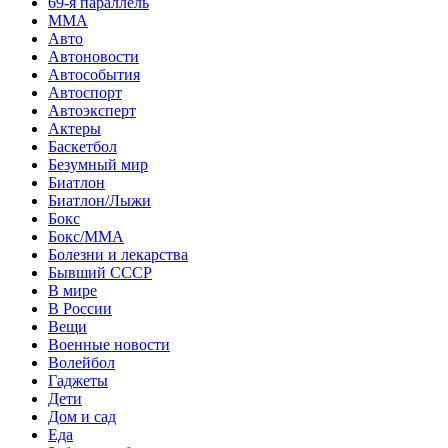
69-я параллель
MMA
Авто
Автоновости
Автособытия
Автоспорт
Автоэксперт
Актеры
Баскетбол
Безумный мир
Биатлон
Биатлон/Лыжи
Бокс
Бокс/MMA
Болезни и лекарства
Бывший СССР
В мире
В России
Вещи
Военные новости
Волейбол
Гаджеты
Дети
Дом и сад
Еда