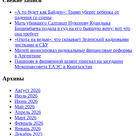
Свежие записи
«А то будет как Байден»: Трамп уберег ребенка от
падения со сцены
Мать убившего Салтанат Нукенову Куандыка
Бишимбаева подала в суд на его бывшую жену: вот что
она требует
«Охота на ведьм»: что скрывает Зеленский кадровыми
чистками в СБУ
Милей анонсировал радикальные финансовые реформы
в Аргентине
Пашинян в фирменной шляпе приехал на заседание
Межправсовета ЕАЭС в Кыргызстан
Архивы
Август 2026
Июль 2026
Июнь 2026
Май 2026
Апрель 2026
Март 2026
Февраль 2026
Январь 2026
Декабрь 2025