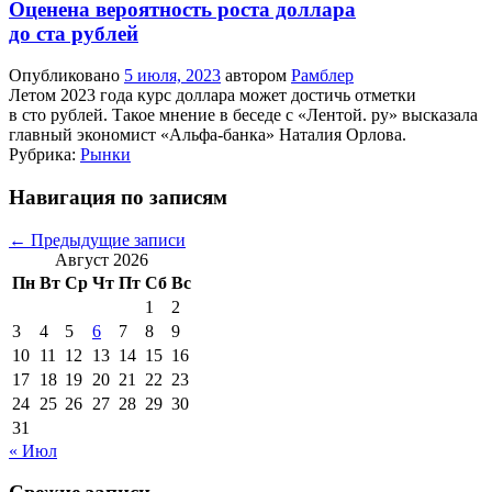
Оценена вероятность роста доллара
до ста рублей
Опубликовано
5 июля, 2023
автором
Рамблер
Летом 2023 года курс доллара может достичь отметки
в сто рублей. Такое мнение в беседе с «Лентой. ру» высказала
главный экономист «Альфа-банка» Наталия Орлова.
Рубрика:
Рынки
Навигация по записям
←
Предыдущие записи
Август 2026
Пн
Вт
Ср
Чт
Пт
Сб
Вс
1
2
3
4
5
6
7
8
9
10
11
12
13
14
15
16
17
18
19
20
21
22
23
24
25
26
27
28
29
30
31
« Июл