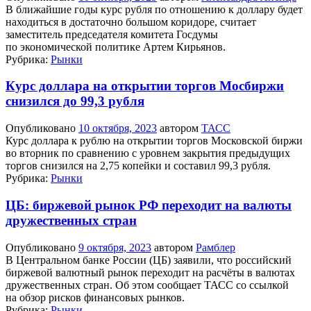
В ближайшие годы курс рубля по отношению к доллару будет
находиться в достаточно большом коридоре, считает
заместитель председателя комитета Госдумы
по экономической политике Артем Кирьянов.
Рубрика:
Рынки
Курс доллара на открытии торгов Мосбиржи
снизился до 99,3 рубля
Опубликовано
10 октября, 2023
автором
ТАСС
Курс доллара к рублю на открытии торгов Московской биржи
во вторник по сравнению с уровнем закрытия предыдущих
торгов снизился на 2,75 копейки и составил 99,3 рубля.
Рубрика:
Рынки
ЦБ: биржевой рынок РФ переходит на валюты
дружественных стран
Опубликовано
9 октября, 2023
автором
Рамблер
В Центральном банке России (ЦБ) заявили, что российский
биржевой валютный рынок переходит на расчёты в валютах
дружественных стран. Об этом сообщает ТАСС со ссылкой
на обзор рисков финансовых рынков.
Рубрика:
Рынки