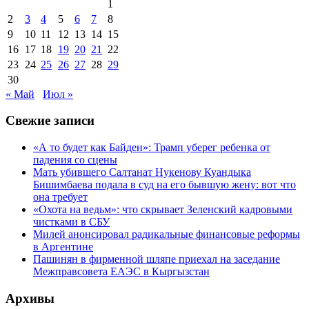
1
2
3
4
5
6
7
8
9
10
11
12
13
14
15
16
17
18
19
20
21
22
23
24
25
26
27
28
29
30
« Май
Июл »
Свежие записи
«А то будет как Байден»: Трамп уберег ребенка от
падения со сцены
Мать убившего Салтанат Нукенову Куандыка
Бишимбаева подала в суд на его бывшую жену: вот что
она требует
«Охота на ведьм»: что скрывает Зеленский кадровыми
чистками в СБУ
Милей анонсировал радикальные финансовые реформы
в Аргентине
Пашинян в фирменной шляпе приехал на заседание
Межправсовета ЕАЭС в Кыргызстан
Архивы