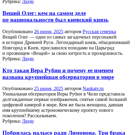
Рубрика:
Люди
Вещий Олег: кем на самом деле
по национальности был киевский князь
Опубликовано
26 июня, 2025
автором
Русская семерка
Вещий Олег — один из самых загадочных персонажей
в истории Древней Руси. Легендарный князь, объединивший
Новгород и Киев, прославился походами на Царьград
и прозвищем «Вещий» за свою хитрость и прозорливость.
Рубрика:
Люди
Кто такая Вера Рубин и почему ее именем
названа крупнейшая обсерватория в мире
Опубликовано
25 июня, 2025
автором
Naukatv.ru
Уникальная обсерватория Веры Рубин в Чили представила
долгожданные первые изображения, снятые самой большой
цифровой камерой в мире. Кем же была женщина, давшая
имя крупнейшему астрономическому проекту нового
поколения? Рассказываем.
Рубрика:
Люди
Побрилась налысо ради Лимонова. Три брака