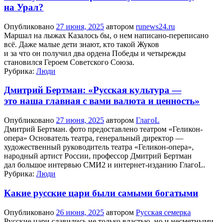
на Урал?
Опубликовано
27 июня, 2025
автором
runews24.ru
Маршал на лыжах Казалось бы, о нем написано-переписано
всё. Даже малые дети знают, кто такой Жуков
и за что он получил два ордена Победы и четырежды
становился Героем Советского Союза.
Рубрика:
Люди
Дмитрий Бертман: «Русская культура —
это наша главная с вами валюта и ценность»
Опубликовано
27 июня, 2025
автором
ГлагоL
Дмитрий Бертман. фото предоставлено театром «Геликон-
опера» Основатель театра, генеральный директор —
художественный руководитель театра «Геликон-опера»,
народный артист России, профессор Дмитрий Бертман
дал большое интервью СМИ2 и интернет-изданию ГлагоL.
Рубрика:
Люди
Какие русские цари были самыми богатыми
Опубликовано
26 июня, 2025
автором
Русская семерка
Русские цари славились не только властью, но и несметными