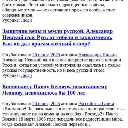
богатствами. Золотые палаты, драгоценные короны,
обширные земли — их состояние поражало воображение
современников.
Рубрика:
Люди
Защитник веры и земли русской. Александр
Невский спас Русь от гибели и захватчиков.
Как он дал врагам жесткий отпор?
Опубликовано
26 июня, 2025
автором
Александра Лисица
Александр Невский жил в самое непростое время в истории
России, когда под угрозой уничтожения оказалась не только
русская государственность, но и весь русский этнос.
Рубрика:
Люди
Космонавту Павлу Беляеву, помогавшему
Леонову, исполнилось бы 100 лет
Опубликовано
26 июня, 2025
автором
Российская Газета
«Внимание! Человек вышел в космическое пространство! » —
эти ликующие слова командира корабля «Восход-2» Павла
Беляева 18 марта 1965 года передали все радиостанции мира,
когда космонавт Алексей Леонов первым в…