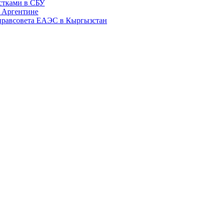
истками в СБУ
 Аргентине
правсовета ЕАЭС в Кыргызстан