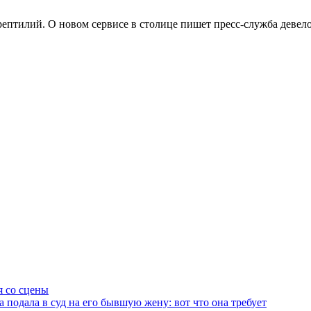
рептилий. О новом сервисе в столице пишет пресс-служба девело
я со сцены
одала в суд на его бывшую жену: вот что она требует