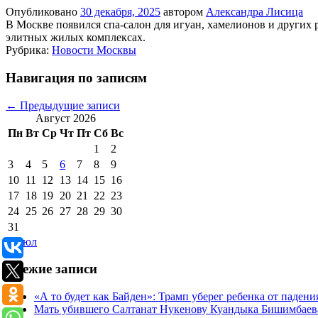
Опубликовано
30 декабря, 2025
автором
Александра Лисица
В Москве появился спа-салон для игуан, хамелионов и других 
элитных жилых комплексах.
Рубрика:
Новости Москвы
Навигация по записям
←
Предыдущие записи
Август 2026
Пн
Вт
Ср
Чт
Пт
Сб
Вс
1
2
3
4
5
6
7
8
9
10
11
12
13
14
15
16
17
18
19
20
21
22
23
24
25
26
27
28
29
30
31
« Июл
Свежие записи
«А то будет как Байден»: Трамп уберег ребенка от падени
Мать убившего Салтанат Нукенову Куандыка Бишимбаева п