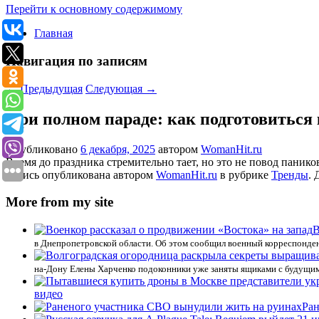
Перейти к основному содержимому
Главная
Навигация по записям
←
Предыдущая
Следующая
→
При полном параде: как подготовиться
Опубликовано
6 декабря, 2025
автором
WomanHit.ru
Время до праздника стремительно тает, но это не повод панико
Запись опубликована автором
WomanHit.ru
в рубрике
Тренды
. 
More from my site
В
в Днепропетровской области. Об этом сообщил военный корреспонден
на-Дону Елены Харченко подоконники уже заняты ящиками с будущи
видео
Ран