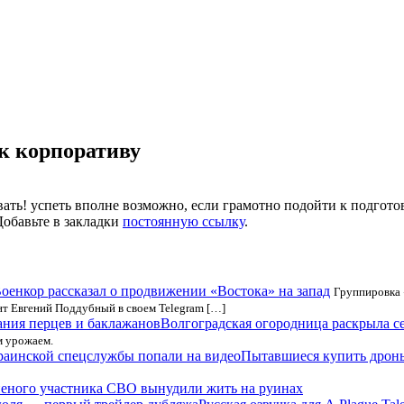
 к корпоративу
вать! успеть вполне возможно, если грамотно подойти к подгото
Добавьте в закладки
постоянную ссылку
.
оенкор рассказал о продвижении «Востока» на запад
Группировка 
т Евгений Поддубный в своем Telegram […]
Волгоградская огородница раскрыла с
м урожаем.
Пытавшиеся купить дроны
еного участника СВО вынудили жить на руинах