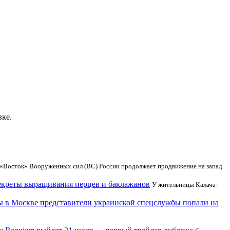
вке.
«Восток» Вооруженных сил (ВС) России продолжает продвижение на запад
екреты выращивания перцев и баклажанов
У жительницы Калача-
 в Москве представители украинской спецслужбы попали на