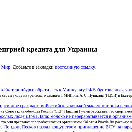
енгрией кредита для Украины
е
Мир
. Добавьте в закладки
постоянную ссылку
.
Взбунтовавшаяся к
о своем уходе из уральского филиала ГМИИ им. А. С. Пушкина (ГЦСИ) в Екатер
Российская конькобежка-чемпионка решил
нт Союза конькобежцев России (СКР) Николай Гуляев рассказал, что спортсмен
Врач Лапа: молоко не перерабатывается в организ
ста они престают перерабатываться организмом. Об этом Pravda.Ru рассказал
Песков назвал кощунством приглашение ВСУ на пара