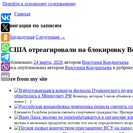
Перейти к основному содержимому
Главная
Навигация по записям
←
Предыдущая
Следующая
→
В США отреагировали на блокировку В
Опубликовано
24 марта, 2026
автором
Виктория Кондратьева
Запись опубликована автором
Виктория Кондратьева
в рубрик
More from my site
обратилась к Минкульту РФ
Команда, которая 5 июля объявила 
новое […]
Елизавета Голубева решила сменить спортивное гражданство. Президе
молока и молочных продуктов, потому что после определенного возра