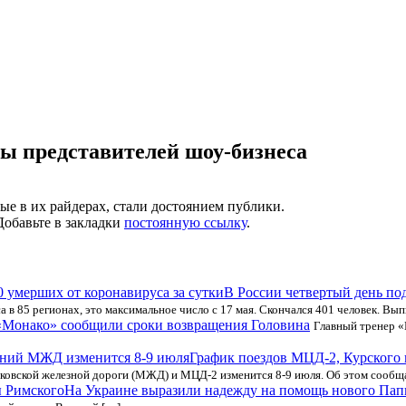
ы представителей шоу-бизнеса
ые в их райдерах, стали достоянием публики.
 Добавьте в закладки
постоянную ссылку
.
В России четвертый день под
 в 85 регионах, это максимальное число с 17 мая. Скончался 401 человек. Вып
«Монако» сообщили сроки возвращения Головина
Главный тренер «
График поездов МЦД-2, Курского
овской железной дороги (МЖД) и МЦД-2 изменится 8-9 июля. Об этом сообщае
На Украине выразили надежду на помощь нового Пап