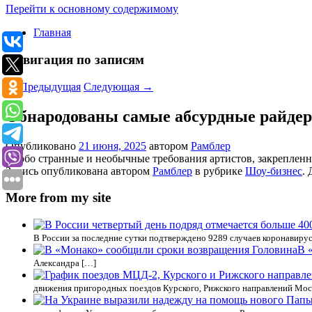
Перейти к основному содержимому
Главная
Навигация по записям
←
Предыдущая
Следующая
→
Обнародованы самые абсурдные райдер
Опубликовано
21 июня, 2025
автором
Рамблер
Особо странные и необычные требования артистов, закрепленн
Запись опубликована автором
Рамблер
в рубрике
Шоу-бизнес
.
More from my site
В России за последние сутки подтверждено 9289 случаев коронавируса
В 
Александра […]
движения пригородных поездов Курского, Рижского направлений Моск