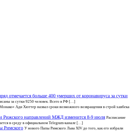
ряд отмечается больше 400 умерших от коронавируса за сутки
исаны за сутки 9250 человек. Всего в РФ […]
Монако» Ади Хюттер назвал сроки возможного возвращения в строй хавбека
 и Рижского направлений МЖД изменится 8-9 июля
Расписание
тся в среду в официальном Telegram-канале […]
ы Римского
У нового Папы Римского Льва XIV до того, как его избрали