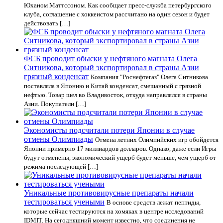
Юханом Маттссоном. Как сообщает пресс-служба петербургского
клуба, соглашение с хоккеистом рассчитано на один сезон и будет
действовать […]
ФСБ проводит обыски у нефтяного магната Олега
Ситникова, который экспортировал в страны Азии
грязный конденсат
Компания "Роснефтегаз" Олега Ситникова
поставляла в Японию и Китай конденсат, смешанный с грязной
нефтью. Товар шел во Владивосток, откуда направлялся в страны
Азии. Покупатели […]
Экономисты подсчитали потери Японии в случае
отмены Олимпиады
Отмена летних Олимпийских игр обойдется
Японии примерно 17 миллиардов долларов. Однако, даже если Игры
будут отменены, экономический ущерб будет меньше, чем ущерб от
режима последующей […]
Уникальные противовирусные препараты начали
тестироваться учеными
В основе средств лежат пептиды,
которые сейчас тестируются на хомяках в центре исследований
IDMIT. На сегодняшний момент известно, что соединения не