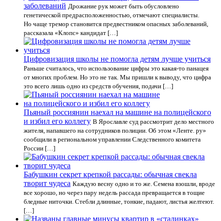
заболеваний
Дрожание рук может быть обусловлено
генетической предрасположенностью, отмечают специалисты.
Но чаще тремор становится предвестником опасных заболеваний,
рассказала «Клопс» кандидат […]
Цифровизация школы не помогла детям лучше учиться
Раньше считалось, что использование цифры это какая-то панацея
от многих проблем. Но это не так. Мы пришли к выводу, что цифра
это всего лишь одно из средств обучения, подачи […]
Пьяный россиянин наехал на машине на полицейского
и избил его коллегу
В Ярославле суд рассмотрит дело местного
жителя, напавшего на сотрудников полиции. Об этом «Ленте. ру»
сообщили в региональном управлении Следственного комитета
России […]
Бабушкин секрет крепкой рассады: обычная свекла
творит чудеса
Каждую весну одно и то же. Семена взошли, вроде
все хорошо, но через пару недель рассада превращается в тощие
бледные ниточки. Стебли длинные, тонкие, падают, листья желтеют.
[…]