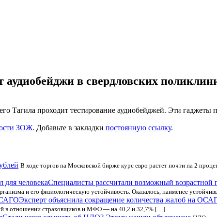
т аудиобейджи в свердловских поликлин
его Тагила проходит тестирование аудиобейджей. Эти гаджеты 
ости ЗОЖ
. Добавьте в закладки
постоянную ссылку
.
рублей
В ходе торгов на Московской бирже курс евро растет почти на 2 проце
Специалисты рассчитали возможный возрастной п
рганизма и его физиологическую устойчивость. Оказалось, наименее устойчи
Эксперт объяснила сокращение количества жалоб на ОСА
й в отношении страховщиков и МФО — на 40,2 и 32,7% […]