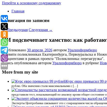
Перейти к основному содержимому
Главная
Навигация по записям
←
Предыдущая
Следующая
→
ИИ подсвечивает хамство: как работаю
Опубликовано
30 апреля, 2026
автором
Уралинформбюро
В девяти поликлиниках Екатеринбурга, Первоуральска и Нижн
с пациентами в рамках проекта "Поликлиника: перезагрузка".
Запись опубликована автором
Уралинформбюро
в рубрике
Нов
More from my site
Курс евро превысил 99 
рублю. Оба значения стали максимальными с […]
представили тест, показывающий по анализу крови общее состояние о
Эксперты Центробанка связывают это с сокращением числа обращени