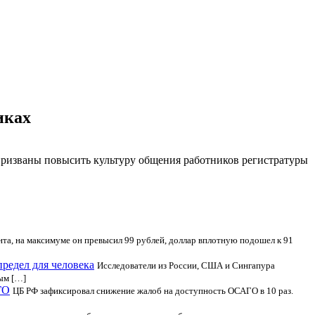
иках
призваны повысить культуру общения работников регистратуры
нта, на максимуме он превысил 99 рублей, доллар вплотную подошел к 91
редел для человека
Исследователи из России, США и Сингапура
вым […]
ГО
ЦБ РФ зафиксировал снижение жалоб на доступность ОСАГО в 10 раз.