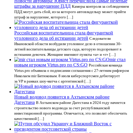
Новости автомира: Юрист перечислила самые нелепые
штрафы за нарушение ПДД
Камеры контроля за соблюдением
ПДД могут дать сбой, из-за которого автовладельцу может прийти
штраф за нарушение, которого […]
Российская воспитательница стала фигуранткой
уголовного дела об истязании детей
Следователи
Ивановской области возбудили уголовное дело в отношении 30-
летней воспитательницы детского сада, которую подозревают в
истязании девочек. Женщине вменяют пункты «а» и «г» […]
mir стал
новым игроком Virtus.pro по CS:GO
Российская команда
Virtus.pro объявила о подписании соглашения с 27-летним рифлером
Николаем mir Битюковым. 8 июля киберспортсмен дебютирует
за VP в рамках шоу-матча с аргентинской […]
Новый водовод появится в Ахтынском районе
Дагестана
В Ахтынском районе Дагестана в 2024 году начнется
строительство нового водовода за счет республиканской
инвестиционной программы. Отмечается, это позволит обеспечить
качественной […]