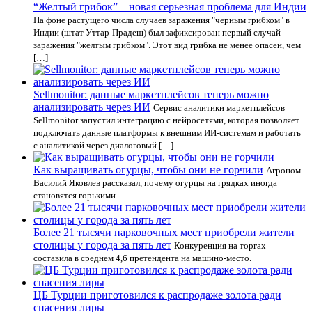
“Желтый грибок” – новая серьезная проблема для Индии
На фоне растущего числа случаев заражения "черным грибком" в
Индии (штат Уттар-Прадеш) был зафиксирован первый случай
заражения "желтым грибком". Этот вид грибка не менее опасен, чем
[…]
Sellmonitor: данные маркетплейсов теперь можно
анализировать через ИИ
Сервис аналитики маркетплейсов
Sellmonitor запустил интеграцию с нейросетями, которая позволяет
подключать данные платформы к внешним ИИ-системам и работать
с аналитикой через диалоговый […]
Как выращивать огурцы, чтобы они не горчили
Агроном
Василий Яковлев рассказал, почему огурцы на грядках иногда
становятся горькими.
Более 21 тысячи парковочных мест приобрели жители
столицы у города за пять лет
Конкуренция на торгах
составила в среднем 4,6 претендента на машино-место.
ЦБ Турции приготовился к распродаже золота ради
спасения лиры