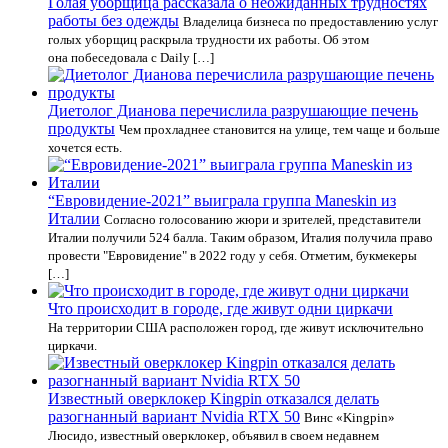
Голая уборщица рассказала о неожиданных трудностях
работы без одежды
Владелица бизнеса по предоставлению услуг
голых уборщиц раскрыла трудности их работы. Об этом
она побеседовала с Daily […]
Диетолог Дианова перечислила разрушающие печень
продукты
Чем прохладнее становится на улице, тем чаще и больше
хочется есть.
“Евровидение-2021” выиграла группа Maneskin из
Италии
Согласно голосованию жюри и зрителей, представители
Италии получили 524 балла. Таким образом, Италия получила право
провести "Евровидение" в 2022 году у себя. Отметим, букмекеры
[…]
Что происходит в городе, где живут одни циркачи
На территории США расположен город, где живут исключительно
циркачи.
Известный оверклокер Kingpin отказался делать
разогнанный вариант Nvidia RTX 50
Винс «Kingpin»
Люсидо, известный оверклокер, объявил в своем недавнем