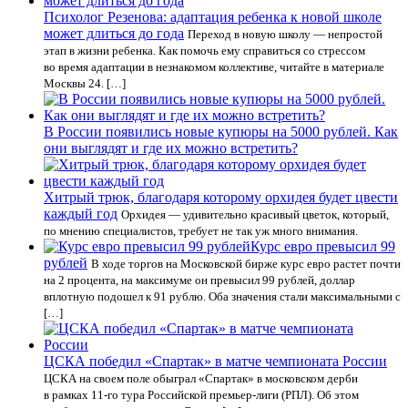
Психолог Резенова: адаптация ребенка к новой школе
может длиться до года
Переход в новую школу — непростой
этап в жизни ребенка. Как помочь ему справиться со стрессом
во время адаптации в незнакомом коллективе, читайте в материале
Москвы 24. […]
В России появились новые купюры на 5000 рублей. Как
они выглядят и где их можно встретить?
Хитрый трюк, благодаря которому орхидея будет цвести
каждый год
Орхидея — удивительно красивый цветок, который,
по мнению специалистов, требует не так уж много внимания.
Курс евро превысил 99
рублей
В ходе торгов на Московской бирже курс евро растет почти
на 2 процента, на максимуме он превысил 99 рублей, доллар
вплотную подошел к 91 рублю. Оба значения стали максимальными с
[…]
ЦСКА победил «Спартак» в матче чемпионата России
ЦСКА на своем поле обыграл «Спартак» в московском дерби
в рамках 11-го тура Российской премьер-лиги (РПЛ). Об этом