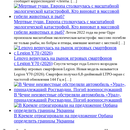
сообщает корреспондент «Ленты. […]
Мертвые туши. Европа столкнулась с масштабной
экологической катастрофой. Кто виноват в массовой
гибели животных и рыб?
Летом 2022 года на реке Одре
произошла масштабная экологическая катастрофа: массово погибли
не только рыбы, но бобры и птицы, имевшие контакт с местной […]
Lenovo вернулась на рынок игровых смартфонов
с Legion Y70 (2026)
Спустя четыре года Lenovo возродила
линейку игровых смартфонов Legion. Новая модель называется
Legion Y70 (2026). Смартфон получил 6,8-дюймовый LTPO-экран с
частотой обновления 144 Гц и […]
В Чечне неизвестные обстреляли автомобиль «Урал»,
принадлежащий Росгвардии. Погиб военнослужащий
В Кремле отреагировали на предложение Орбана
определить границы Украины